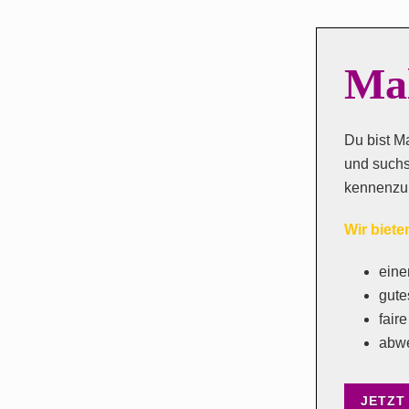
Ma
Du bist M
und suchs
kennenzu
Wir biete
eine
gute
fair
abwe
JETZT