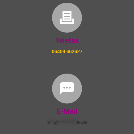
Telefax
06409 662627
E-Mail
in
**
@
**********
le.de