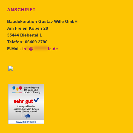
ANSCHRIFT
Baudekoration Gustav Wille GmbH
Am Freien Koben 28
35444 Biebertal 1
Telefon: 06409 2790
E-Mail:
in
**
@
**********
le.de